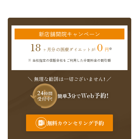
新店舗開院キャンペーン
18
0
ヶ月分の医療ダイエットが
円
※ 当社指定の信販会社をご利用した分割料金の割引額
＼ 無理な勧誘は一切ございません! ／
3
Web予約!
簡単
分で
無料カウンセリング予約