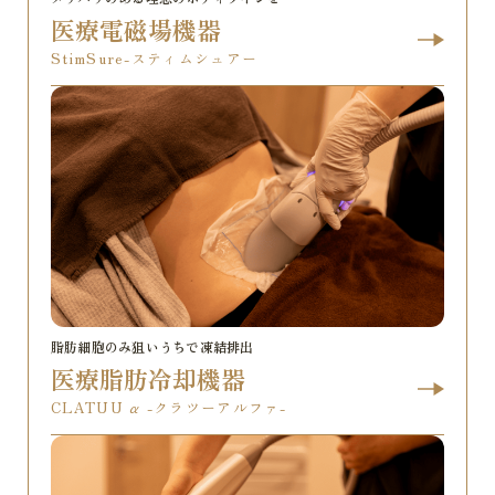
医療電磁場機器
StimSure-スティムシュアー
脂肪細胞のみ狙いうちで凍結排出
医療脂肪冷却機器
CLATUU α -クラツーアルファ-