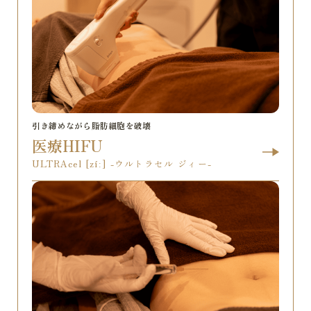
引き締めながら脂肪細胞を破壊
医療HIFU
ULTRAcel [zíː] -ウルトラセル ジィー-