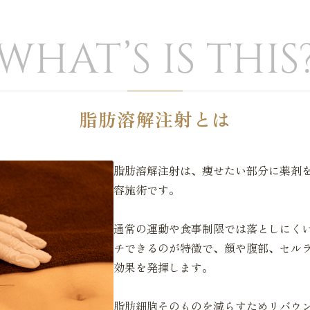
WHAT’S IS THIS
脂肪溶解注射とは
脂肪溶解注射は、痩せたい部分に薬剤
容施術です。
通常の運動や食事制限では落としにく
チできるのが特徴で、顔や腹部、セル
効果を発揮します。
脂肪細胞そのものを減らすためリバウ