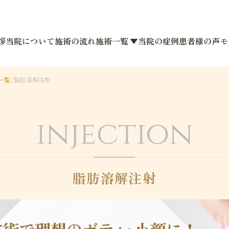
拶
当院について
施術の流れ
施術一覧 ▼
当院の症例
患者様の声
モ
一覧
/
脂肪溶解注射
injection
脂肪溶解注射