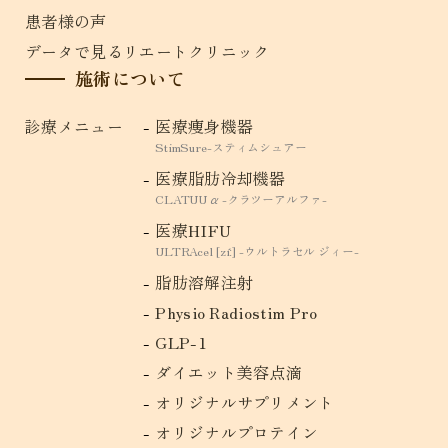
患者様の声
データで見るリエートクリニック
施術について
診療メニュー
医療痩身機器
StimSure-スティムシュアー
医療脂肪冷却機器
CLATUU α -クラツーアルファ-
医療HIFU
ULTRAcel [zíː] -ウルトラセル ジィー-
脂肪溶解注射
Physio Radiostim Pro
GLP-1
ダイエット美容点滴
オリジナルサプリメント
オリジナルプロテイン