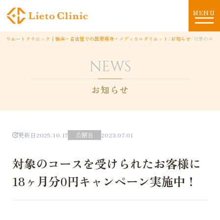
MENU
リエートクリニック｜横浜・名古屋での医療痩身・メディカルダイエット
/
お知らせ
/
対象のコー
NEWS
お知らせ
更新日
2025.10.17
公開日
2023.07.01
対象のコースを受けられたお客様に
18ヶ月分0円キャンペーン実施中！