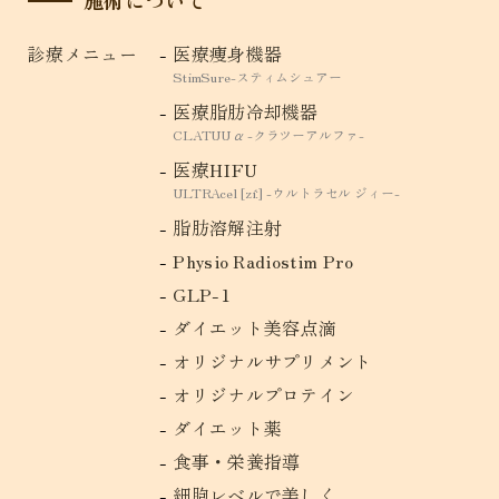
施術について
診療メニュー
医療痩身機器
StimSure-スティムシュアー
医療脂肪冷却機器
CLATUU α -クラツーアルファ-
医療HIFU
ULTRAcel [zíː] -ウルトラセル ジィー-
脂肪溶解注射
Physio Radiostim Pro
GLP-1
ダイエット美容点滴
オリジナルサプリメント
オリジナルプロテイン
ダイエット薬
食事・栄養指導
細胞レベルで美しく