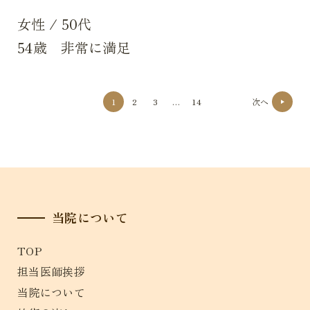
女性
/
50代
54歳 非常に満足
投
1
2
3
…
14
次へ
稿
ナ
ビ
ゲ
ー
シ
ョ
当院について
ン
TOP
担当医師挨拶
当院について