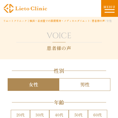
MENU
リエートクリニック｜横浜・名古屋での医療痩身・メディカルダイエット
/
患者様の声
/
女性
VOICE
患者様の声
性別
女性
男性
年齢
20代
30代
40代
50代
60代