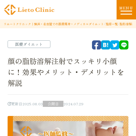
MENU
リエートクリニック｜横浜・名古屋での医療痩身・メディカルダイエット
/
施術一覧
/
脂肪溶解注
医療ダイエット
顔の脂肪溶解注射でスッキリ小顔
に！効果やメリット・デメリットを
解説
更新日
2025.08.03
公開日
2024.07.29