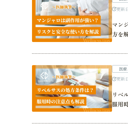
更新
マン
方を
医療
更新
リベ
服用