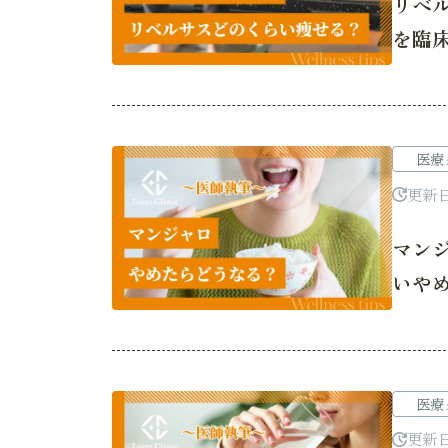
リベ
を臨
医療
更新
マン
いや
医療
更新