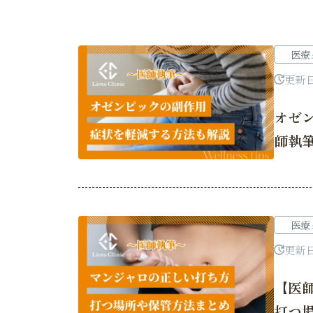
医療
更新
オゼ
師執
医療
更新
【医
打つ