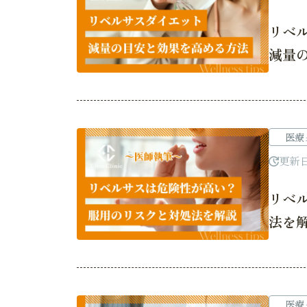
リベ
減量
医療
更新
リベ
法を
医療