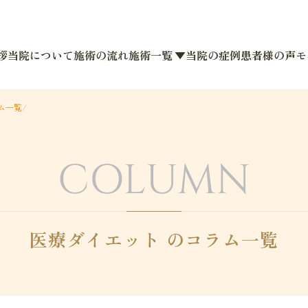
拶
当院について
施術の流れ
施術一覧 ▼
当院の症例
患者様の声
モ
ム一覧
/
COLUMN
医療ダイエット のコラム一覧