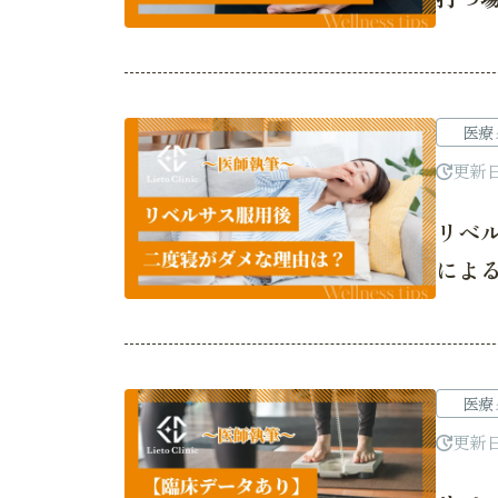
医療
更新
リベ
によ
医療
更新