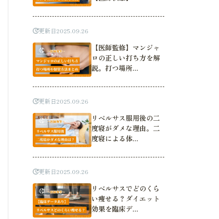
更新日
2025.09.26
【医師監修】マンジャ
ロの正しい打ち方を解
説。打つ場所...
更新日
2025.09.26
リベルサス服用後の二
度寝がダメな理由。二
度寝による体...
更新日
2025.09.26
リベルサスでどのくら
い痩せる？ダイエット
効果を臨床デ...