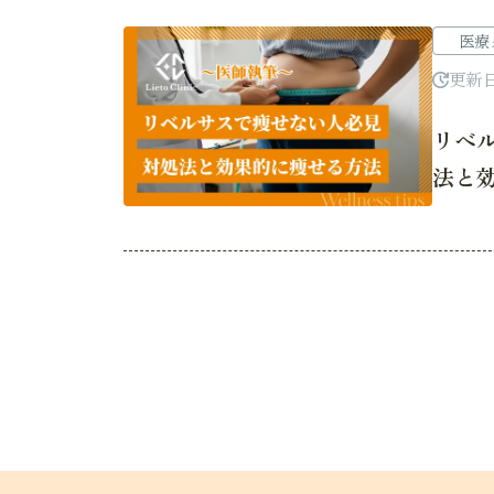
医療
更新
リベ
法と