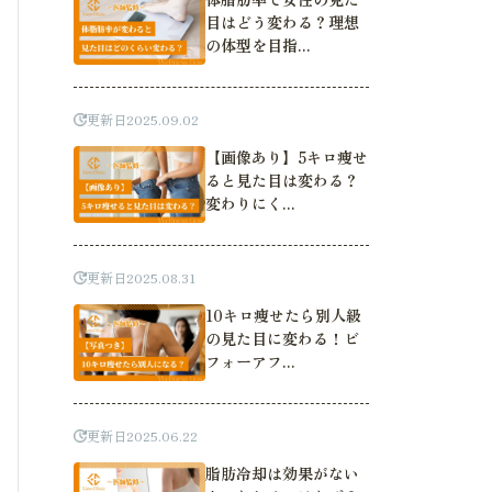
目はどう変わる？理想
の体型を目指...
更新日
2025.09.02
【画像あり】5キロ痩せ
ると見た目は変わる？
変わりにく...
更新日
2025.08.31
10キロ痩せたら別人級
の見た目に変わる！ビ
フォーアフ...
更新日
2025.06.22
脂肪冷却は効果がない