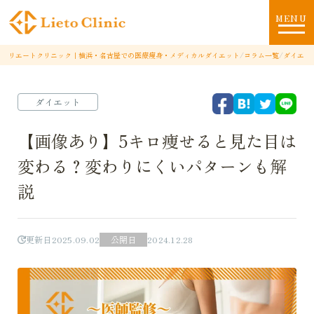
MENU
リエートクリニック｜横浜・名古屋での医療痩身・メディカルダイエット
/
コラム一覧
/
ダイエッ
ダイエット
【画像あり】5キロ痩せると見た目は
変わる？変わりにくいパターンも解
説
更新日
2025.09.02
公開日
2024.12.28