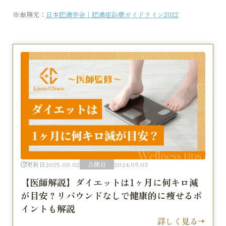
※参照元：
日本肥満学会｜肥満症診療ガイドライン2022
更新日
2025.09.02
公開日
2024.05.03
【医師解説】ダイエットは1ヶ月に何キロ減
が目安？リバウンドなしで健康的に痩せるポ
イントも解説
詳しく見る