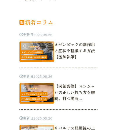
新着コラム
更新日
2025.09.26
オゼンピックの副作用
と症状を軽減する方法
【医師執筆】
更新日
2025.09.26
【医師監修】マンジャ
ロの正しい打ち方を解
説。打つ場所...
更新日
2025.09.26
リベルサス服用後の二