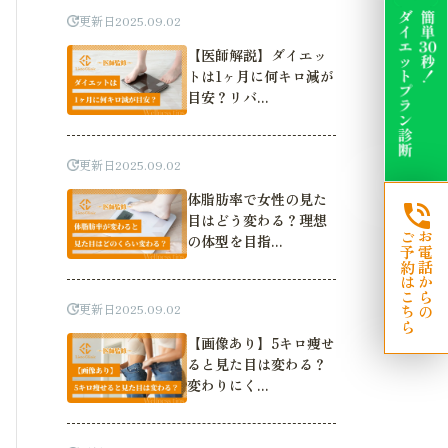
更新日
2025.09.02
【医師解説】ダイエッ
トは1ヶ月に何キロ減が
目安？リバ...
更新日
2025.09.02
体脂肪率で女性の見た
目はどう変わる？理想
ご予約はこちら
お電話からの
の体型を目指...
更新日
2025.09.02
【画像あり】5キロ痩せ
ると見た目は変わる？
変わりにく...