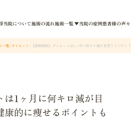
拶
当院について
施術の流れ
施術一覧 ▼
当院の症例
患者様の声
モ
ム一覧
/
ダイエット
/
【医師解説】ダイエットは1ヶ月に何キロ減が目安？リバウンドな
トは1ヶ月に何キロ減が目
健康的に痩せるポイントも