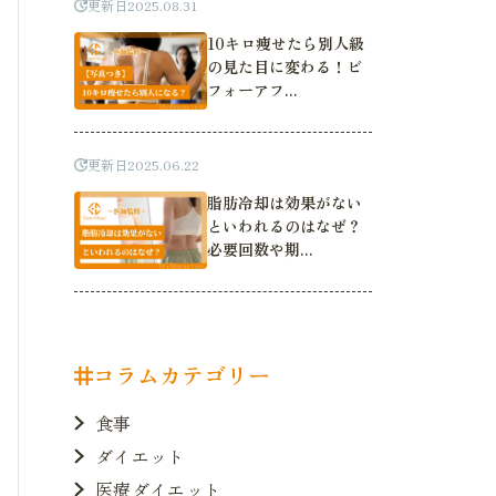
更新日
2025.08.31
10キロ痩せたら別人級
の見た目に変わる！ビ
フォーアフ...
更新日
2025.06.22
脂肪冷却は効果がない
といわれるのはなぜ？
必要回数や期...
コラムカテゴリー
食事
ダイエット
医療ダイエット