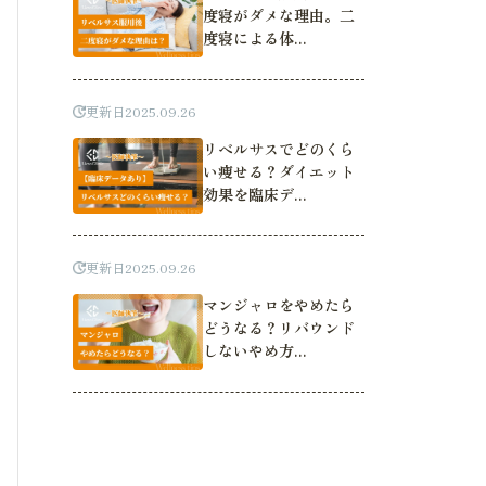
度寝がダメな理由。二
度寝による体...
更新日
2025.09.26
リベルサスでどのくら
い痩せる？ダイエット
効果を臨床デ...
更新日
2025.09.26
マンジャロをやめたら
どうなる？リバウンド
しないやめ方...