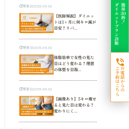
更新日
2025.09.02
【医師解説】ダイエッ
トは1ヶ月に何キロ減が
目安？リバ...
更新日
2025.09.02
体脂肪率で女性の見た
目はどう変わる？理想
ご予約はこちら
お電話からの
の体型を目指...
更新日
2025.09.02
【画像あり】5キロ痩せ
ると見た目は変わる？
変わりにく...