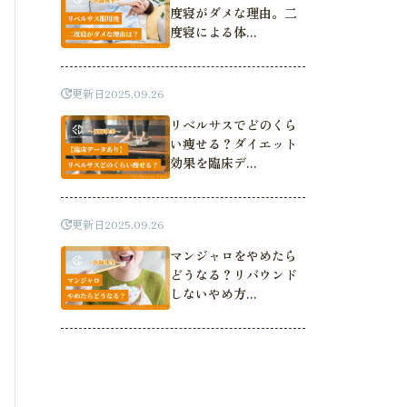
度寝がダメな理由。二
度寝による体...
更新日
2025.09.26
リベルサスでどのくら
い痩せる？ダイエット
効果を臨床デ...
更新日
2025.09.26
マンジャロをやめたら
どうなる？リバウンド
しないやめ方...