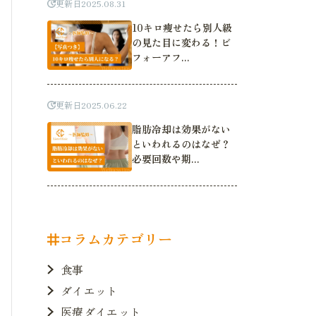
更新日
2025.08.31
10キロ痩せたら別人級
の見た目に変わる！ビ
フォーアフ...
更新日
2025.06.22
脂肪冷却は効果がない
といわれるのはなぜ？
必要回数や期...
コラムカテゴリー
食事
ダイエット
医療ダイエット