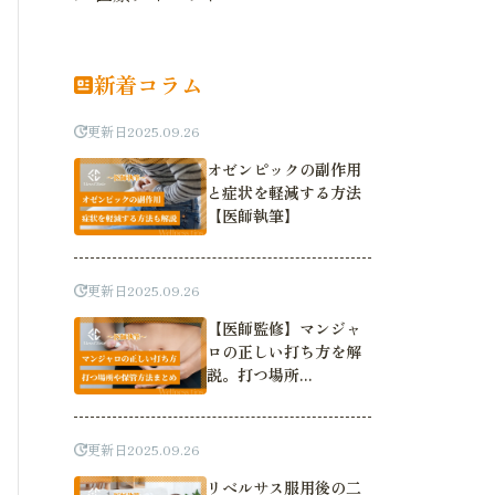
新着コラム
更新日
2025.09.26
オゼンピックの副作用
と症状を軽減する方法
【医師執筆】
更新日
2025.09.26
【医師監修】マンジャ
ロの正しい打ち方を解
説。打つ場所...
更新日
2025.09.26
リベルサス服用後の二