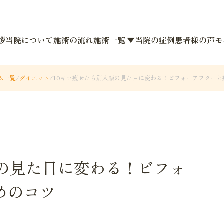
拶
当院について
施術の流れ
施術一覧 ▼
当院の症例
患者様の声
モ
ム一覧
/
ダイエット
/
10キロ痩せたら別人級の見た目に変わる！ビフォーアフターと
級の見た目に変わる！ビフォ
めのコツ