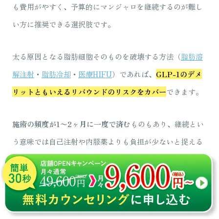
も費用がやすく、予算的にマンジャロを継続するのが難し
い方に推奨できる選択肢です。
太る原因となる脂肪細胞そのものを破壊する方法（
脂肪溶
解注射
・
脂肪冷却
・
医療HIFU
）であれば、
GLP-1のデメ
リットともいえるリバウンドのリスクをカバー
できます。
施術の頻度が1〜2ヶ月に一度で済む
ものもあり、継続とい
う意味では自己注射や内服薬よりも負担が少ないと捉える
こともできます。マンジャロで体重を管理しつつ、部分痩
せやボディラインを維持するためにその他の医療ダイエッ
トと併用する方法も検討してみてください。