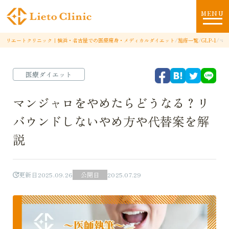
MENU
リエートクリニック｜横浜・名古屋での医療痩身・メディカルダイエット
/
施術一覧
/
GLP-1
/
マ
医療ダイエット
マンジャロをやめたらどうなる？リ
バウンドしないやめ方や代替案を解
説
更新日
2025.09.26
公開日
2025.07.29