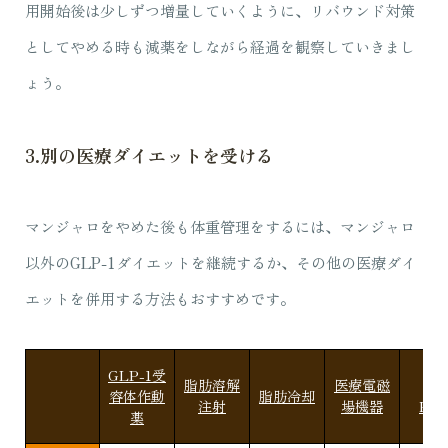
用開始後は少しずつ増量していくように、リバウンド対策
としてやめる時も減薬をしながら経過を観察していきまし
ょう。
3.別の医療ダイエットを受ける
マンジャロをやめた後も体重管理をするには、マンジャロ
以外のGLP-1ダイエットを継続するか、その他の医療ダイ
エットを併用する方法もおすすめです。
GLP-1受
脂肪溶解
医療電磁
医
容体作動
脂肪冷却
注射
場機器
HIF
薬