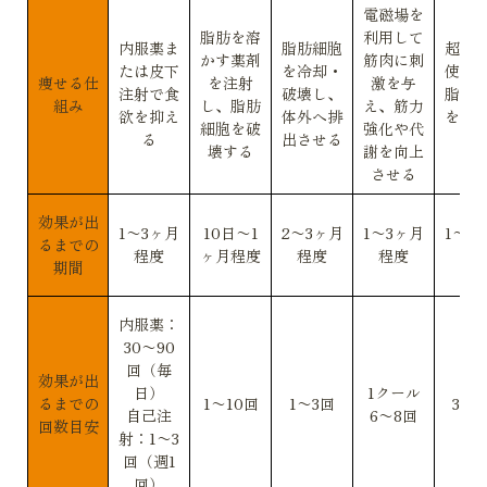
電磁場を
脂肪を溶
利用して
内服薬ま
脂肪細胞
超音
かす薬剤
筋肉に刺
たは皮下
を冷却・
使用
痩せる仕
を注射
激を与
注射で食
破壊し、
脂肪
組み
し、脂肪
え、筋力
欲を抑え
体外へ排
を破
細胞を破
強化や代
る
出させる
る
壊する
謝を向上
させる
効果が出
1〜3ヶ月
10日〜1
2〜3ヶ月
1〜3ヶ月
1〜2
るまでの
程度
ヶ月程度
程度
程度
程
期間
内服薬：
30〜90
回（毎
効果が出
日）
1クール
るまでの
1〜10回
1〜3回
3〜5
自己注
6〜8回
回数目安
射：1〜3
回（週1
回）