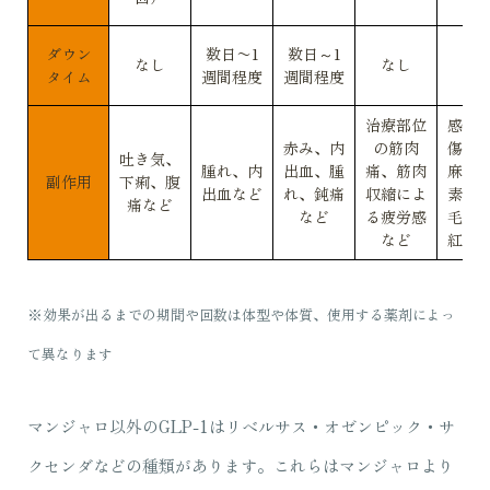
ダウン
数日〜1
数日～1
なし
なし
数
タイム
週間程度
週間程度
治療部位
感染
赤み、内
の筋肉
傷、
吐き気、
腫れ、内
出血、腫
痛、筋肉
麻痺
副作用
下痢、腹
出血など
れ、鈍痛
収縮によ
素沈
痛など
など
る疲労感
毛包
など
紅斑
※効果が出るまでの期間や回数は体型や体質、使用する薬剤によっ
て異なります
マンジャロ以外のGLP-1はリベルサス・オゼンピック・サ
クセンダなどの種類があります。これらはマンジャロより