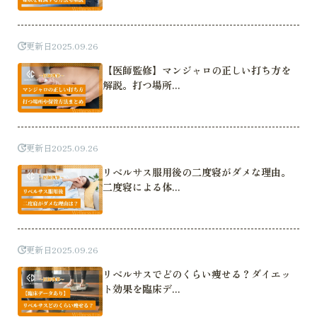
更新日
2025.09.26
【医師監修】マンジャロの正しい打ち方を
解説。打つ場所...
更新日
2025.09.26
リベルサス服用後の二度寝がダメな理由。
二度寝による体...
更新日
2025.09.26
リベルサスでどのくらい痩せる？ダイエッ
ト効果を臨床デ...