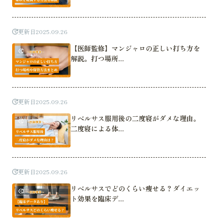
更新日
2025.09.26
【医師監修】マンジャロの正しい打ち方を
解説。打つ場所...
更新日
2025.09.26
リベルサス服用後の二度寝がダメな理由。
二度寝による体...
更新日
2025.09.26
リベルサスでどのくらい痩せる？ダイエッ
ト効果を臨床デ...