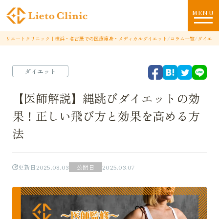
MENU
リエートクリニック｜横浜・名古屋での医療痩身・メディカルダイエット
/
コラム一覧
/
ダイエッ
ダイエット
【医師解説】縄跳びダイエットの効
果！正しい飛び方と効果を高める方
法
更新日
2025.08.03
公開日
2025.03.07