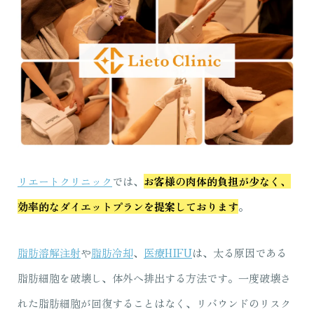
リエートクリニック
では、
お客様の肉体的負担が少なく、
効率的なダイエットプランを提案しております
。
脂肪溶解注射
や
脂肪冷却
、
医療HIFU
は、太る原因である
脂肪細胞を破壊し、体外へ排出する方法です。一度破壊さ
れた脂肪細胞が回復することはなく、リバウンドのリスク