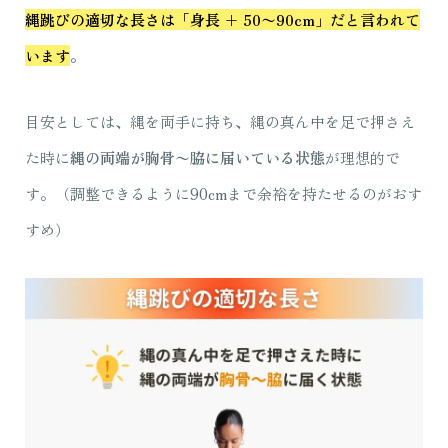
縄跳びの適切な長さは「身長 + 50〜90cm」だと言われて
います
。
目安としては、縄を両手に持ち、縄の真ん中を足で押さえ
た時に
縄の両端が胸骨〜脇に届いている状態
が理想的で
す。（調整できるように90cmまで余裕を持たせるのがおす
すめ）