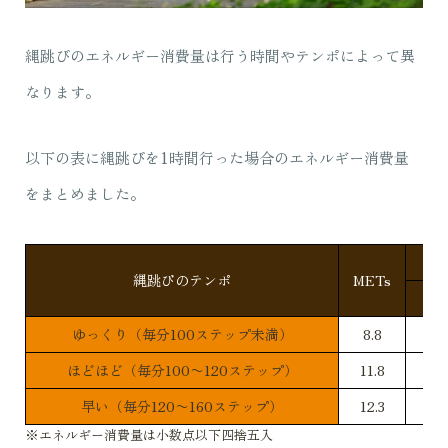
縄跳びのエネルギー消費量は行う時間やテンポによって異
なります。
以下の表に縄跳びを1時間行った場合のエネルギー消費量
をまとめました。
縄跳びのテンポ
METs
体重
ゆっくり（毎分100ステップ未満）
8.8
ほどほど（毎分100〜120ステップ）
11.8
早い（毎分120〜160ステップ）
12.3
※エネルギー消費量は小数点以下四捨五入