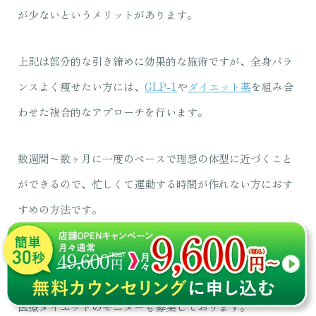
が少ないというメリットがあります。
上記は部分的な引き締めに効果的な施術ですが、全身バラ
ンスよく痩せたい方には、
GLP-1
や
ダイエット薬
を組み合
わせた複合的なアプローチを行います。
数週間〜数ヶ月に一度のペースで理想の体型に近づくこと
ができるので、忙しくて運動する時間が作れない方におす
すめの方法です。
横浜駅・名古屋駅・池袋駅
付近でダイエットクリニックを
お探しの方は、お気軽に当院までお問い合わせください。
医療ダイエットのモニターも募集しております。