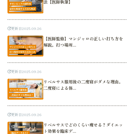
法【医師執筆】
更新日
2025.09.26
【医師監修】マンジャロの正しい打ち方を
解説。打つ場所...
更新日
2025.09.26
リベルサス服用後の二度寝がダメな理由。
二度寝による体...
更新日
2025.09.26
リベルサスでどのくらい痩せる？ダイエッ
ト効果を臨床デ...