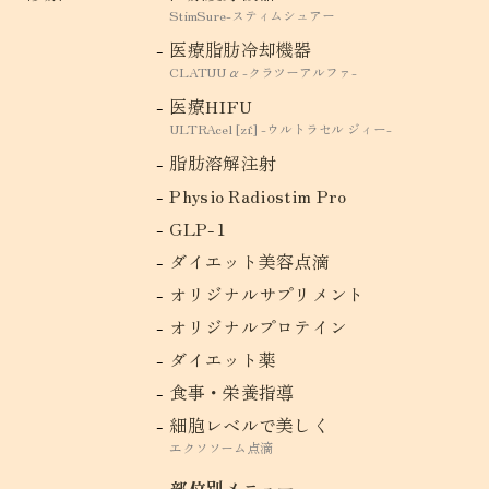
StimSure-スティムシュアー
医療脂肪冷却機器
CLATUU α -クラツーアルファ-
医療HIFU
ULTRAcel [zíː] -ウルトラセル ジィー-
脂肪溶解注射
Physio Radiostim Pro
GLP-1
ダイエット美容点滴
オリジナルサプリメント
オリジナルプロテイン
ダイエット薬
食事・栄養指導
細胞レベルで美しく
エクソソーム点滴
部位別メニュー