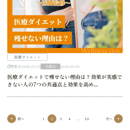
医療ダイエット
更新日
2025.07.03
公開日
2025.05.01
医療ダイエットで痩せない理由は？効果が実感で
きない人の7つの共通点と効果を高め...
投
前へ
1
2
3
4
…
10
次へ
稿