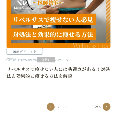
医療ダイエット
更新日
2025.09.26
公開日
2025.06.30
リベルサスで痩せない人には共通点がある！対処
法と効果的に痩せる方法を解説
投
1
2
3
次へ
稿