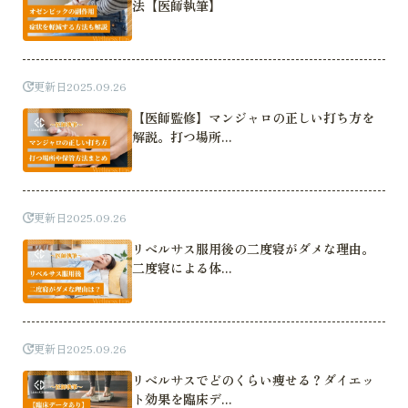
法【医師執筆】
更新日
2025.09.26
【医師監修】マンジャロの正しい打ち方を
解説。打つ場所...
更新日
2025.09.26
リベルサス服用後の二度寝がダメな理由。
二度寝による体...
更新日
2025.09.26
リベルサスでどのくらい痩せる？ダイエッ
ト効果を臨床デ...