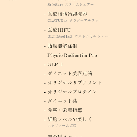
StimSure-スティムシュアー
医療脂肪冷却機器
CLATUU α -クラツーアルファ-
医療HIFU
ULTRAcel [zíː] -ウルトラセル ジィー-
脂肪溶解注射
Physio Radiostim Pro
GLP-1
ダイエット美容点滴
オリジナルサプリメント
オリジナルプロテイン
ダイエット薬
食事・栄養指導
細胞レベルで美しく
エクソソーム点滴
部位別メニュー