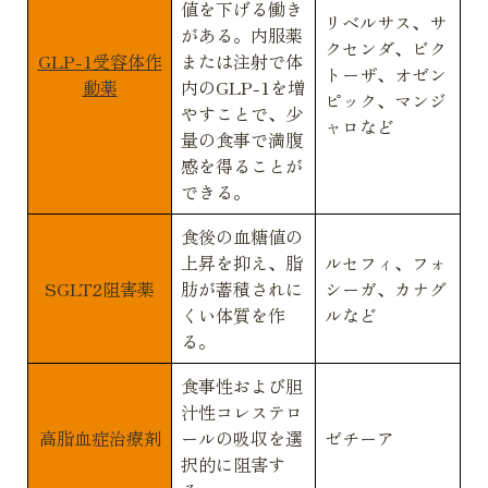
値を下げる働き
リベルサス、サ
がある。内服薬
クセンダ、ビク
GLP-1受容体作
または注射で体
トーザ、オゼン
動薬
内のGLP-1を増
ピック、マンジ
やすことで、少
ャロなど
量の食事で満腹
感を得ることが
できる。
食後の血糖値の
上昇を抑え、脂
ルセフィ、フォ
SGLT2阻害薬
肪が蓄積されに
シーガ、カナグ
くい体質を作
ルなど
る。
食事性および胆
汁性コレステロ
高脂血症治療剤
ールの吸収を選
ゼチーア
択的に阻害す