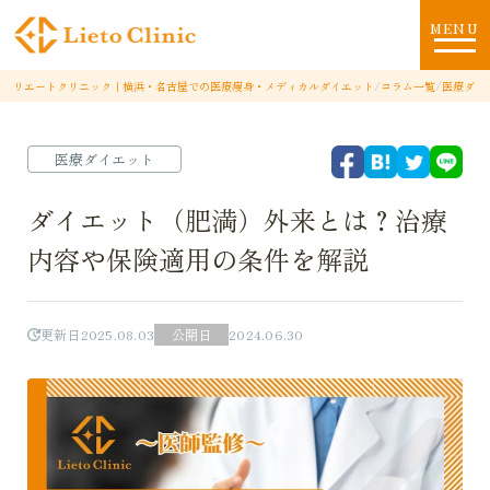
MENU
リエートクリニック｜横浜・名古屋での医療痩身・メディカルダイエット
/
コラム一覧
/
医療ダイ
医療ダイエット
ダイエット（肥満）外来とは？治療
内容や保険適用の条件を解説
更新日
2025.08.03
公開日
2024.06.30