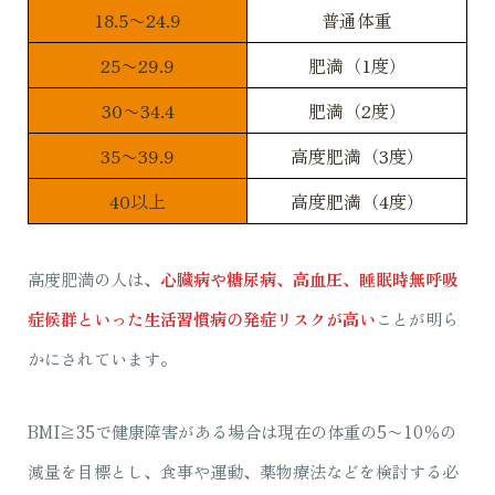
18.5〜24.9
普通体重
25〜29.9
肥満（1度）
30〜34.4
肥満（2度）
35〜39.9
高度肥満（3度）
40以上
高度肥満（4度）
高度肥満の人は、
心臓病や糖尿病、高血圧、睡眠時無呼吸
症候群といった生活習慣病の発症リスクが高い
ことが明ら
かにされています。
BMI≧35で健康障害がある場合は現在の体重の5〜10％の
減量を目標とし、食事や運動、薬物療法などを検討する必