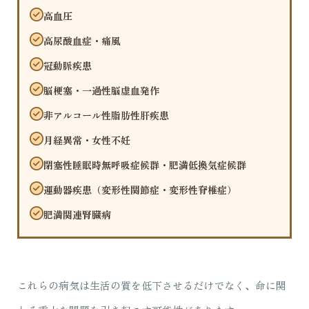
高血圧
高尿酸血症・痛風
冠動脈疾患
脳梗塞・一過性脳虚血発作
非アルコール性脂肪性肝疾患
月経異常・女性不妊
閉塞性睡眠時無呼吸症候群・肥満低換気症候群
運動器疾患（変形性関節症・変形性脊椎症）
肥満関連腎臓病
これらの病気は生活の質を低下させるだけでなく、命に関