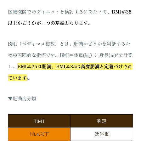
医療機関でのダイエットを検討するにあたって、
BMIが35
以上かどうかが一つの基準となります。
BMI（ボディマス指数）とは、肥満かどうかを判断するた
めの国際的な指標です。BMI＝体重(kg) ÷ 身長(m)²で計算
し、
BMI≧25は肥満、BMI≧35は高度肥満と定義づけされ
ています
。
▼肥満度分類
BMI
判定
18.4以下
低体重