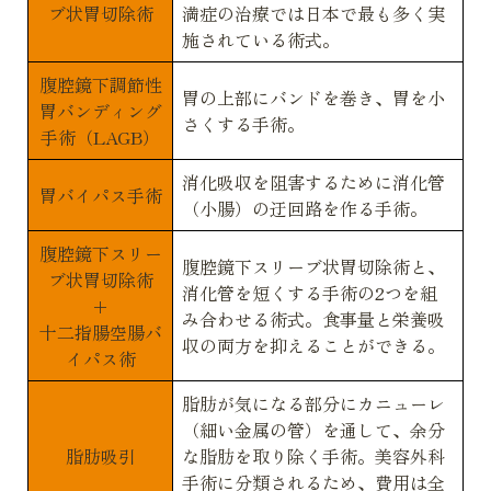
ブ状胃切除術
満症の治療では日本で最も多く実
施されている術式。
腹腔鏡下調節性
胃の上部にバンドを巻き、胃を小
胃バンディング
さくする手術。
手術（LAGB）
消化吸収を阻害するために消化管
胃バイパス手術
（小腸）の迂回路を作る手術。
腹腔鏡下スリー
腹腔鏡下スリーブ状胃切除術と、
ブ状胃切除術
消化管を短くする手術の2つを組
+
み合わせる術式。食事量と栄養吸
十二指腸空腸バ
収の両方を抑えることができる。
イパス術
脂肪が気になる部分にカニューレ
（細い金属の管）を通して、余分
脂肪吸引
な脂肪を取り除く手術。美容外科
手術に分類されるため、費用は全