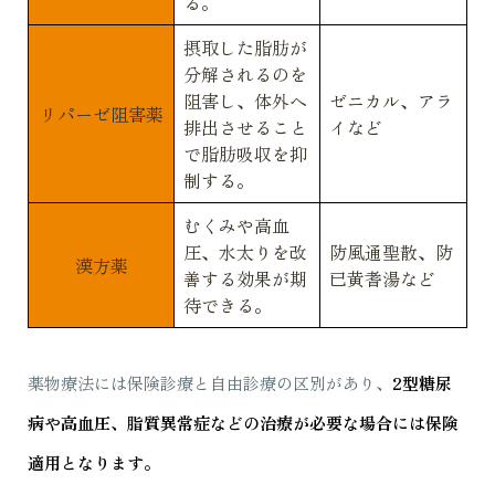
る。
摂取した脂肪が
分解されるのを
阻害し、体外へ
ゼニカル、アラ
リパーゼ阻害薬
排出させること
イなど
で脂肪吸収を抑
制する。
むくみや高血
圧、水太りを改
防風通聖散、防
漢方薬
善する効果が期
已黄耆湯など
待できる。
薬物療法には保険診療と自由診療の区別があり、
2型糖尿
病や高血圧、脂質異常症などの治療が必要な場合には保険
適用となります。